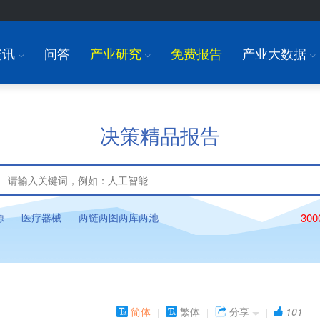
资讯
问答
产业研究
免费报告
产业大数据
I
I
I
决策精品报告
源
医疗器械
两链两图两库两池
30
简体
繁体
分享
101
|
|
|
e