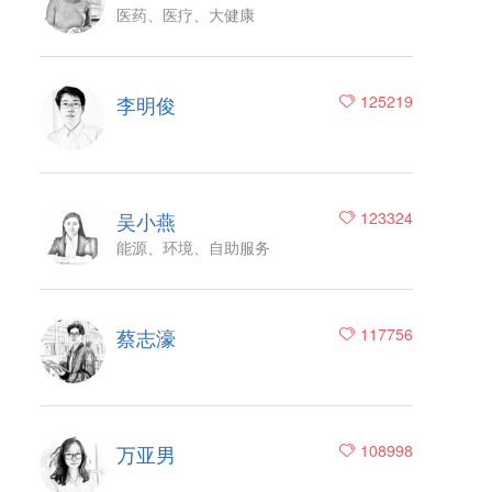
医药、医疗、大健康
李明俊
125219
吴小燕
123324
能源、环境、自助服务
蔡志濠
117756
万亚男
108998